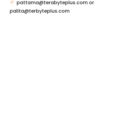
ส่ง Resume ได้ที่
pattama@terabyteplus.com or
palita@terbyteplus.com